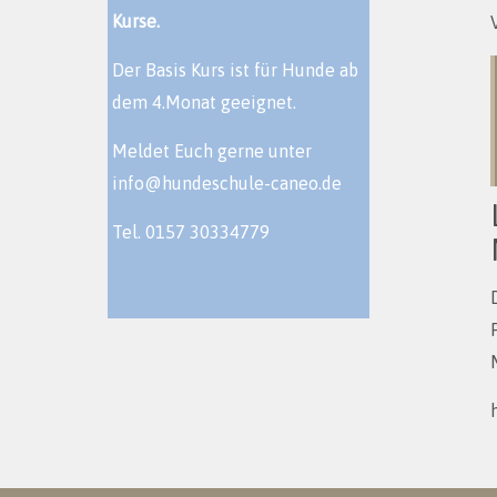
Kurse.
Der Basis Kurs ist für Hunde ab
dem 4.Monat geeignet.
Meldet Euch gerne unter
info@hundeschule-caneo.de
Tel. 0157 30334779