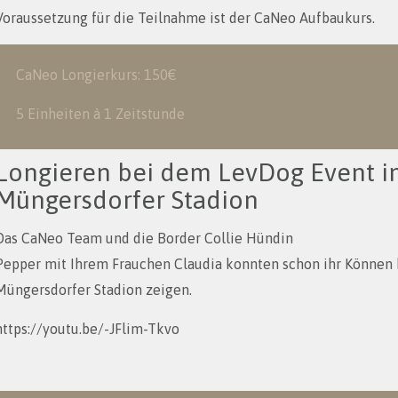
Voraussetzung für die Teilnahme ist der CaNeo Aufbaukurs.
CaNeo Longierkurs: 150€
5 Einheiten à 1 Zeitstunde
Longieren bei dem LevDog Event i
Müngersdorfer Stadion
Das CaNeo Team und die Border Collie Hündin
Pepper mit Ihrem Frauchen Claudia konnten schon ihr Können
Müngersdorfer Stadion zeigen.
https://youtu.be/-JFlim-Tkvo